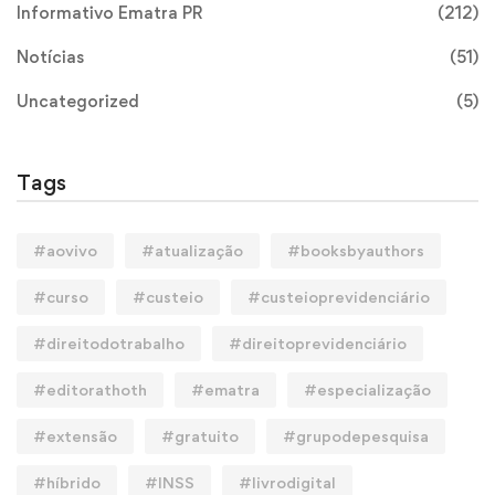
Informativo Ematra PR
(212)
Notícias
(51)
Uncategorized
(5)
Tags
#aovivo
#atualização
#booksbyauthors
#curso
#custeio
#custeioprevidenciário
#direitodotrabalho
#direitoprevidenciário
#editorathoth
#ematra
#especialização
#extensão
#gratuito
#grupodepesquisa
#híbrido
#INSS
#livrodigital