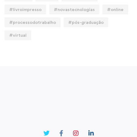
#livroimpresso
#novastecnologias
#online
#processodotrabalho
#pós-graduação
#virtual