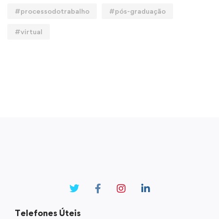
#processodotrabalho
#pós-graduação
#virtual
Telefones Úteis