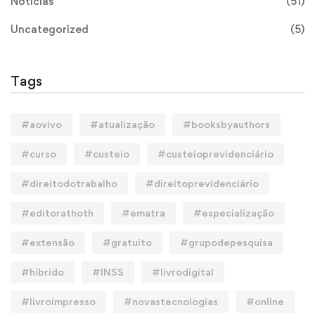
Notícias
(51)
Uncategorized
(5)
Tags
#aovivo
#atualização
#booksbyauthors
#curso
#custeio
#custeioprevidenciário
#direitodotrabalho
#direitoprevidenciário
#editorathoth
#ematra
#especialização
#extensão
#gratuito
#grupodepesquisa
#híbrido
#INSS
#livrodigital
#livroimpresso
#novastecnologias
#online