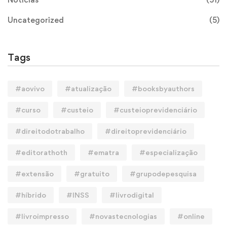
Uncategorized
(5)
Tags
#aovivo
#atualização
#booksbyauthors
#curso
#custeio
#custeioprevidenciário
#direitodotrabalho
#direitoprevidenciário
#editorathoth
#ematra
#especialização
#extensão
#gratuito
#grupodepesquisa
#híbrido
#INSS
#livrodigital
#livroimpresso
#novastecnologias
#online