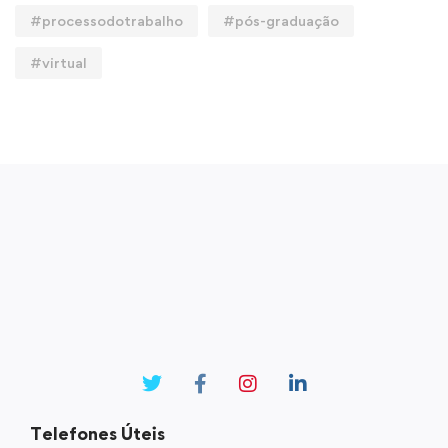
#processodotrabalho
#pós-graduação
#virtual
Telefones Úteis