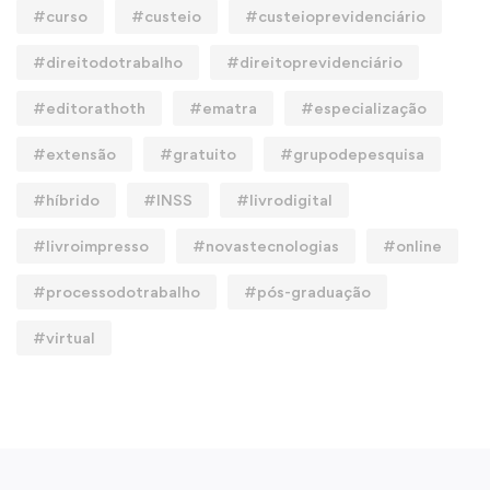
#curso
#custeio
#custeioprevidenciário
#direitodotrabalho
#direitoprevidenciário
#editorathoth
#ematra
#especialização
#extensão
#gratuito
#grupodepesquisa
#híbrido
#INSS
#livrodigital
#livroimpresso
#novastecnologias
#online
#processodotrabalho
#pós-graduação
#virtual