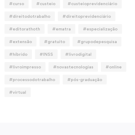
#curso
#custeio
#custeioprevidenciário
#direitodotrabalho
#direitoprevidenciário
#editorathoth
#ematra
#especialização
#extensão
#gratuito
#grupodepesquisa
#híbrido
#INSS
#livrodigital
#livroimpresso
#novastecnologias
#online
#processodotrabalho
#pós-graduação
#virtual