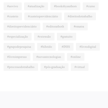
#aovivo
#atualização
#booksbyauthors
#curso
#custeio
#custeioprevidenciário
#direitodotrabalho
#direitoprevidenciário
#editorathoth
#ematra
#especialização
#extensão
#gratuito
#grupodepesquisa
#híbrido
#INSS
#livrodigital
#livroimpresso
#novastecnologias
#online
#processodotrabalho
#pós-graduação
#virtual