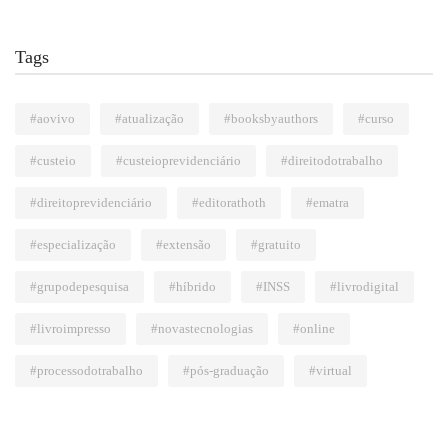
Tags
#aovivo
#atualização
#booksbyauthors
#curso
#custeio
#custeioprevidenciário
#direitodotrabalho
#direitoprevidenciário
#editorathoth
#ematra
#especialização
#extensão
#gratuito
#grupodepesquisa
#híbrido
#INSS
#livrodigital
#livroimpresso
#novastecnologias
#online
#processodotrabalho
#pós-graduação
#virtual