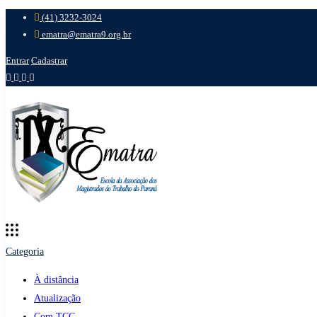
(41) 3232-3024
ematra@ematra9.org.br
Entrar
Cadastrar
Categoria
À distância
Atualização
Com TCC