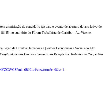
m a satisfação de convidá-lo (a) para o evento de abertura do ano letivo do
s 18h45, no auditório do Fórum Trabalhista de Curitiba – Av. Vicente
s da Seção de Direitos Humanos e Questões Econômicas e Sociais do Alto
Exigibilidade dos Direitos Humanos nas Relações de Trabalho na Perspectiva
KRltHYZC3VGSPmh_6B101e4/viewform?c=0&w=1