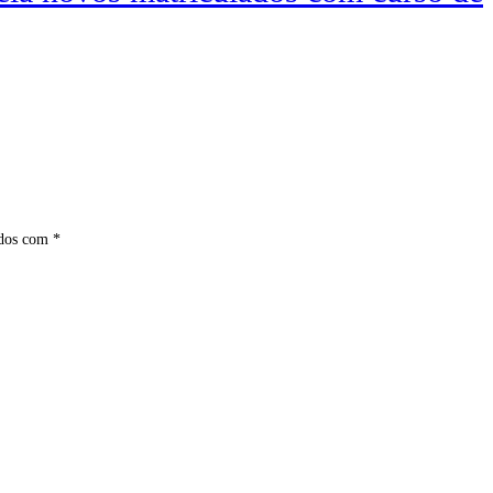
ados com
*