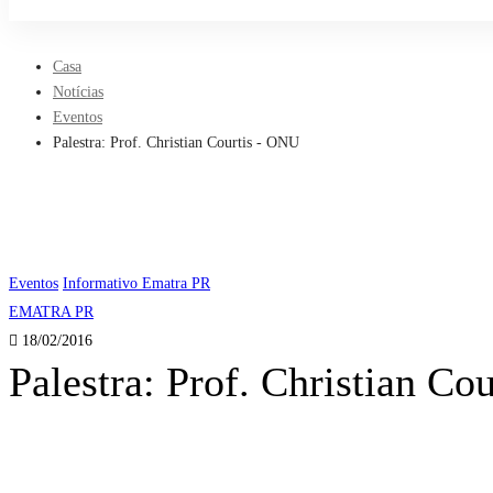
Cadastrar
Casa
Notícias
Eventos
Palestra: Prof. Christian Courtis - ONU
Palestra:
Eventos
Informativo Ematra PR
EMATRA PR
Prof.
18/02/2016
Palestra: Prof. Christian C
Christian
Courtis
–