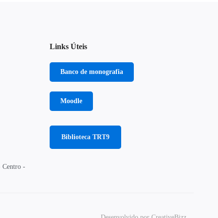
Links Úteis
Banco de monografia
Moodle
Biblioteca TRT9
 Centro -
Desenvolvido por CreativeBizz