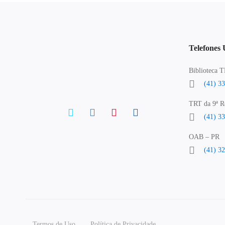
Telefones 
Biblioteca 
(41) 3
TRT da 9ª R
(41) 3
OAB – PR
(41) 3
Termos de Uso
Política de Privacidade