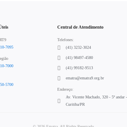
Úteis
Central de Atendimento
TRT9
Telefones:
310-7095
(41) 3232-3024
(41) 98497-4580
egião
310-7000
(41) 99182-9513
ematra@ematra9.org.br
250-5700
Endereço:
Av. Vicente Machado, 320 - 5º andar -
Curitiba/PR
© 2026 Ematra. All Rights Reservado