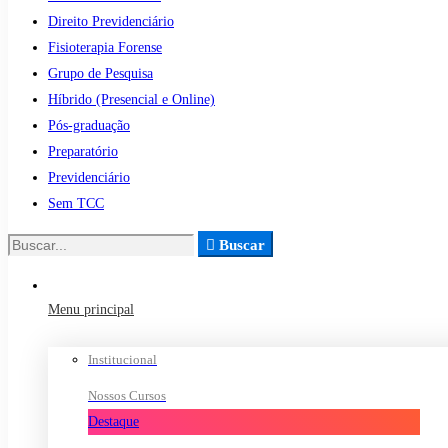
Direito Previdenciário
Fisioterapia Forense
Grupo de Pesquisa
Híbrido (Presencial e Online)
Pós-graduação
Preparatório
Previdenciário
Sem TCC
Buscar
Buscar
por:
Menu principal
Institucional
Nossos Cursos
Destaque