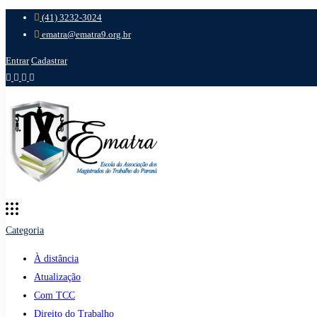
(41) 3232-3024
ematra@ematra9.org.br
Entrar
Cadastrar
Categoria
À distância
Atualização
Com TCC
Direito do Trabalho