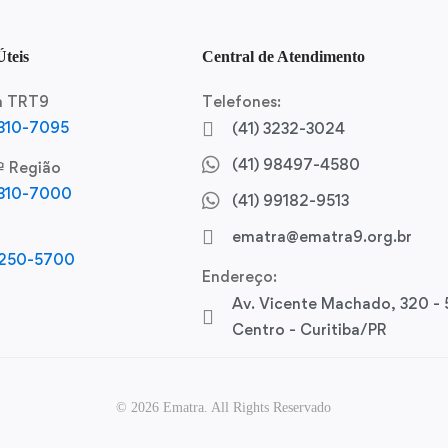
Úteis
Central de Atendimento
ca TRT9
Telefones:
3310-7095
(41) 3232-3024
(41) 98497-4580
ª Região
3310-7000
(41) 99182-9513
ematra@ematra9.org.br
3250-5700
Endereço:
Av. Vicente Machado, 320 - 
Centro - Curitiba/PR
© 2026 Ematra. All Rights Reservado