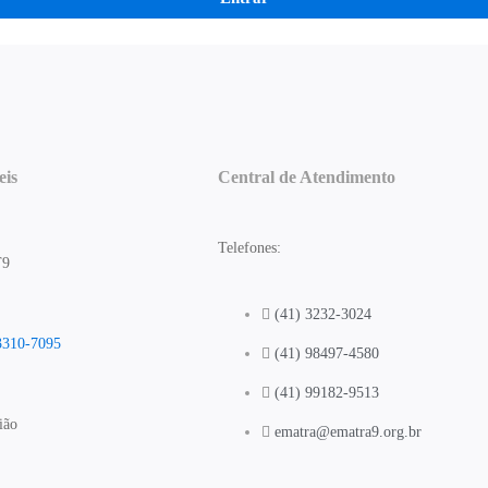
eis
Central de Atendimento
Telefones:
T9
(41) 3232-3024
3310-7095
(41) 98497-4580
(41) 99182-9513
ião
ematra@ematra9.org.br