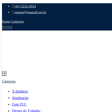
(41) 3232-3024
ematra@ematra9.org.br
Entrar
Cadastrar
Categoria
À distância
Atualização
Com TCC
Direito do Trabalho