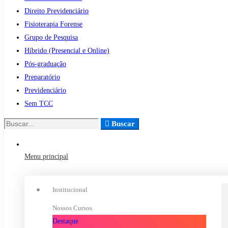
Direito Previdenciário
Fisioterapia Forense
Grupo de Pesquisa
Híbrido (Presencial e Online)
Pós-graduação
Preparatório
Previdenciário
Sem TCC
Buscar
Menu principal
Institucional
Nossos Cursos
Destaque