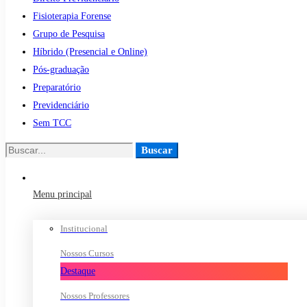
Fisioterapia Forense
Grupo de Pesquisa
Híbrido (Presencial e Online)
Pós-graduação
Preparatório
Previdenciário
Sem TCC
Buscar
Buscar
por:
Menu principal
Institucional
Nossos Cursos
Destaque
Nossos Professores