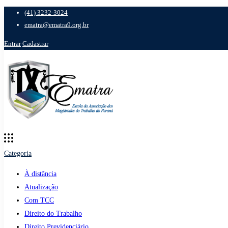
(41) 3232-3024
ematra@ematra9.org.br
Entrar
Cadastrar
Categoria
À distância
Atualização
Com TCC
Direito do Trabalho
Direito Previdenciário