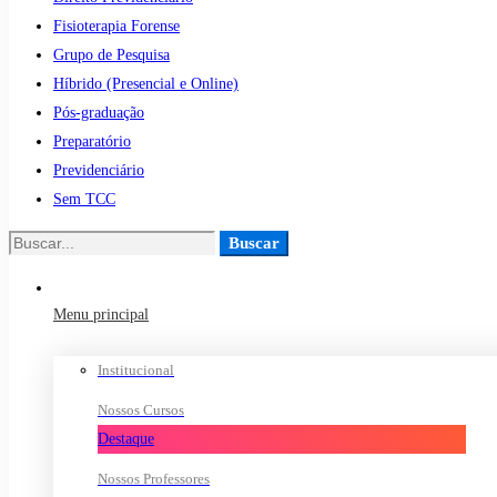
Fisioterapia Forense
Grupo de Pesquisa
Híbrido (Presencial e Online)
Pós-graduação
Preparatório
Previdenciário
Sem TCC
Buscar
Buscar
por:
Menu principal
Institucional
Nossos Cursos
Destaque
Nossos Professores