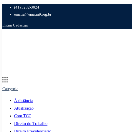
(41) 3232-3024
ematra@ematra9.org.br
Entrar
Cadastrar
Categoria
À distância
Atualização
Com TCC
Direito do Trabalho
Direito Previdenciário