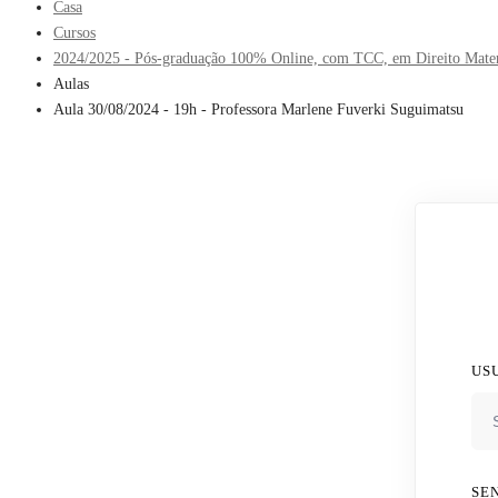
Casa
Cursos
2024/2025 - Pós-graduação 100% Online, com TCC, em Direito Material
Aulas
Aula 30/08/2024 - 19h - Professora Marlene Fuverki Suguimatsu
US
SE