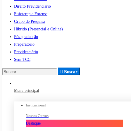
Direito Previdenciário
Fisioterapia Forense
Grupo de Pesquisa
Híbrido (Presencial e Online)
Pós-graduação
Preparatório
Previdenciário
Sem TCC
Buscar
Buscar
por:
Menu principal
Institucional
Nossos Cursos
Destaque