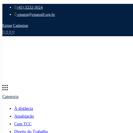
(41) 3232-3024
ematra@ematra9.org.br
Entrar
Cadastrar
Categoria
À distância
Atualização
Com TCC
Direito do Trabalho