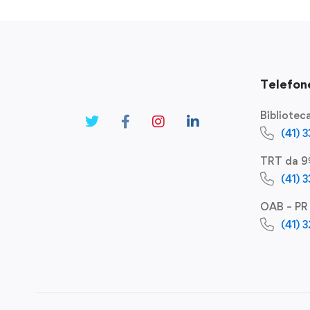
Telefone
Bibliote
(41) 
TRT da 9
(41) 
OAB – PR
(41) 