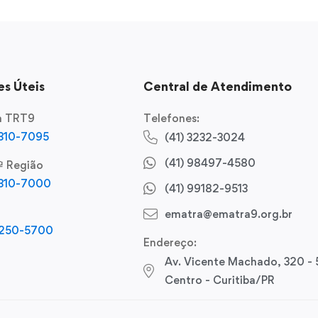
s Úteis
Central de Atendimento
ca TRT9
Telefones:
3310-7095
(41) 3232-3024
(41) 98497-4580
ª Região
3310-7000
(41) 99182-9513
ematra@ematra9.org.br
3250-5700
Endereço:
Av. Vicente Machado, 320 - 
Centro - Curitiba/PR