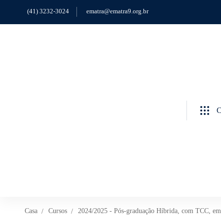
(41) 3232-3024
ematra@ematra9.org.br
C
Casa
Cursos
2024/2025 - Pós-graduação Híbrida, com TCC, em Di